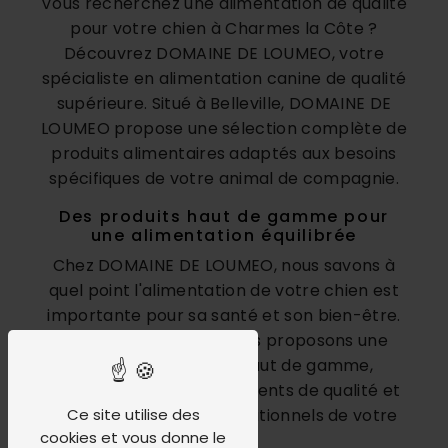
Vous recherchez une alimentation de qualité
pour votre chien à Charmes la Côte ?
Découvrez DOMAINE DE LOUMEO, votre
spécialiste en alimentation canine de qualité
supérieure. Situé à Belleville, DOMAINE DE
LOUMEO propose une sélection complète de
produits alimentaires adaptés aux besoins
spécifiques de votre animal de compagnie.
Des produits haut de gamme pour
une alimentation équilibrée
Chez DOMAINE DE LOUMEO, nous savons à
quel point l'alimentation de votre chien est
importante pour sa santé et son bien-être.
C'est pourquoi nous vous proposons une
gamme de produits haut de gamme,
élaborés avec des ingrédients de qualité et
adaptés aux besoins nutritionnels de votre
Ce site utilise des
cookies et vous donne le
animal.