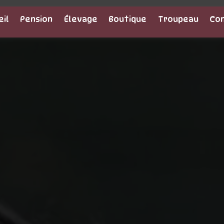
eil
Pension
Élevage
Boutique
Troupeau
Co