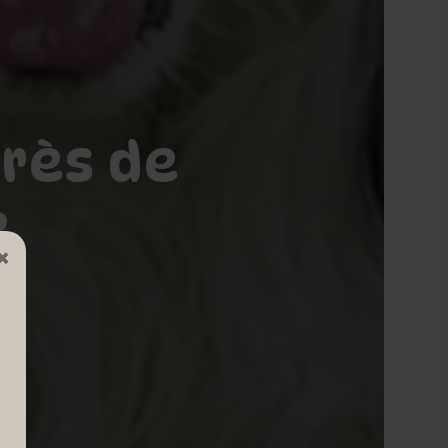
près de
e
×