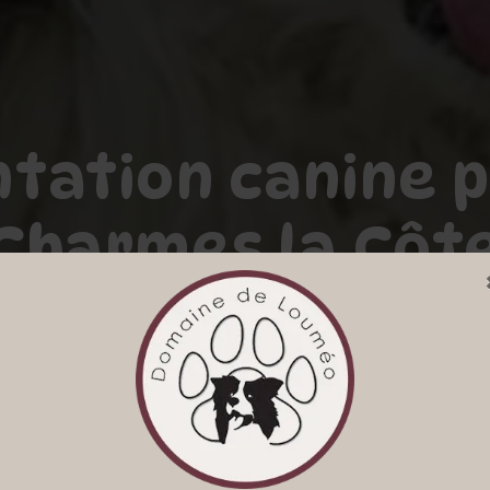
tation canine 
Charmes la Côt
DOMAINE DE LOUMEO