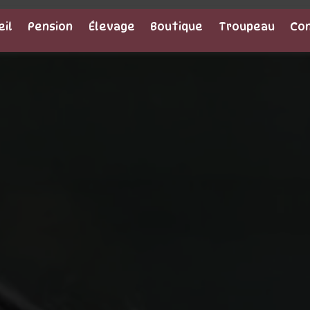
eil
Pension
Élevage
Boutique
Troupeau
Co