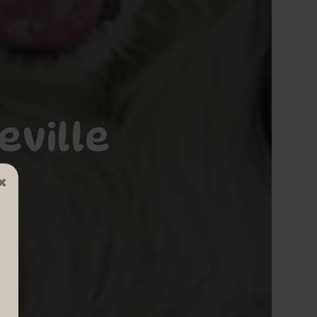
eville
×