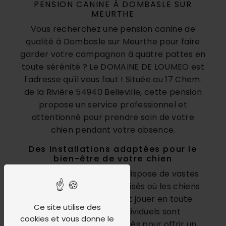
PENSION CANINE À DOMBASLE SUR
MEURTHE
Vous recherchez une pension canine de
qualité à Dombasle sur Meurthe pour faire
garder votre compagnon à quatre pattes en
toute sérénité ? Le DOMAINE DE LOUMEO est
l'adresse qu'il vous faut ! Située au 17 Chem.
de la Rivière 54940 Belleville, cette pension
propose un service professionnel et
attentionné pour prendre soin de votre
chien pendant votre absence.
Des installations adaptées pour le
bien-être de votre chien
Le domaine de LOUMEO dispose de vastes
espaces extérieurs sécurisés où les chiens
peuvent se dépenser et jouer en toute
Ce site utilise des
liberté. Les boxes individuels sont
cookies et vous donne le
confortables et aménagés pour offrir un