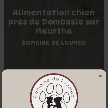
Alimentation chien
près de Dombasle sur
Meurthe
DOMAINE DE LOUMEO
×