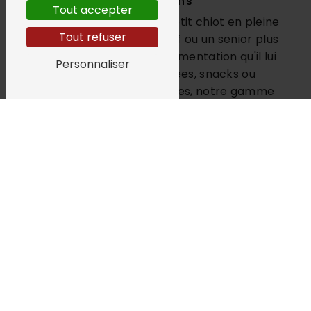
les besoins
Tout accepter
Que votre chien soit un petit chiot en pleine
Tout refuser
croissance, un adulte actif ou un senior plus
tranquille, nous avons l'alimentation qu'il lui
Personnaliser
faut. Croquettes, pâtées, snacks ou
compléments alimentaires, notre gamme
complète saura satisfaire les exigences de
tous les chiens, quelle que soit leur race ou
leur taille.
Des conseils personnalisés pour une
alimentation adaptée
Le bien-être de votre chien nous tient à
cœur, c'est pourquoi nos experts en
alimentation canine sont là pour vous
conseiller et vous orienter vers les produits
les plus adaptés à votre compagnon.
N'hésitez pas à nous solliciter pour obtenir
des recommandations personnalisées en