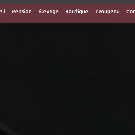
eil
Pension
Élevage
Boutique
Troupeau
Co