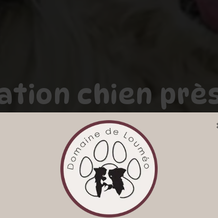
ation chien près
DOMAINE DE LOUMEO