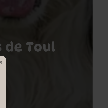
 de Toul
×