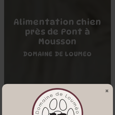
Alimentation chien
près de Pont à
Mousson
DOMAINE DE LOUMEO
×