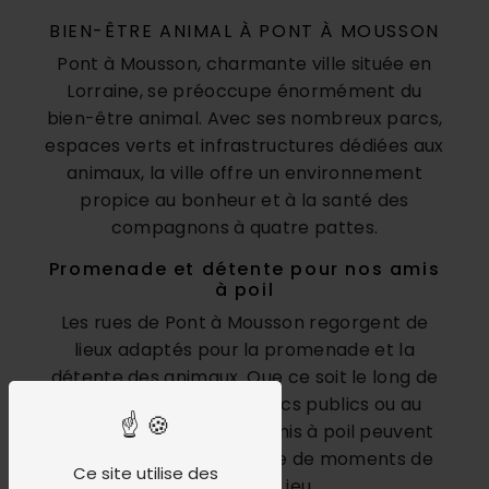
BIEN-ÊTRE ANIMAL À PONT À MOUSSON
Pont à Mousson, charmante ville située en
Lorraine, se préoccupe énormément du
bien-être animal. Avec ses nombreux parcs,
espaces verts et infrastructures dédiées aux
animaux, la ville offre un environnement
propice au bonheur et à la santé des
compagnons à quatre pattes.
Promenade et détente pour nos amis
à poil
Les rues de Pont à Mousson regorgent de
lieux adaptés pour la promenade et la
détente des animaux. Que ce soit le long de
la Meurthe, dans les parcs publics ou au
cœur de la nature, nos amis à poil peuvent
profiter en toute quiétude de moments de
Ce site utilise des
calme et de jeu.