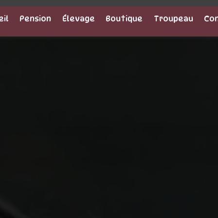
eil
Pension
Élevage
Boutique
Troupeau
Co