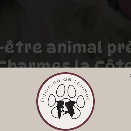
-être animal pr
Charmes la Côt
DOMAINE DE LOUMEO