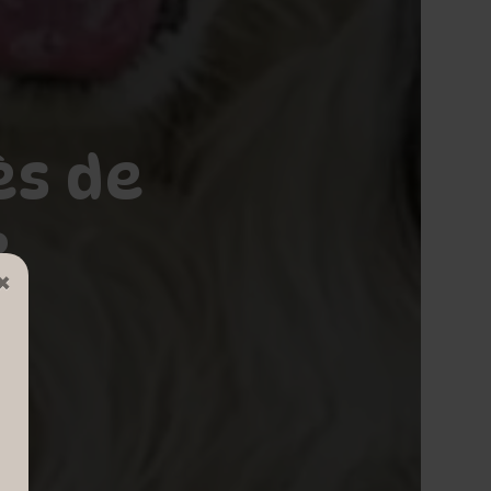
ès de
e
×