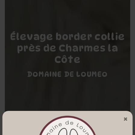
Élevage border collie
près de Charmes la
Côte
DOMAINE DE LOUMEO
×