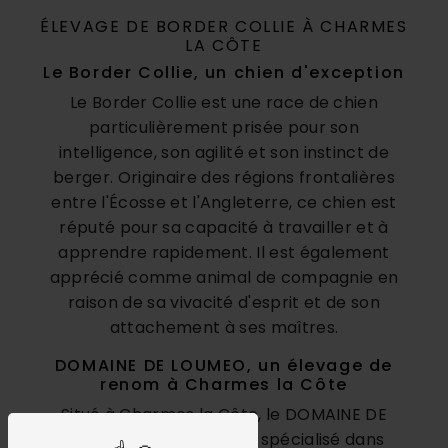
ÉLEVAGE DE BORDER COLLIE À CHARMES
LA CÔTE
Le Border Collie, un chien d'exception
Le Border Collie est une race de chien
particulièrement prisée pour son
intelligence, son agilité et son instinct de
berger. Originaire des régions frontalières
entre l'Écosse et l'Angleterre, ce chien est
réputé pour sa capacité à travailler et à
apprendre rapidement. Il est également
apprécié comme animal de compagnie en
raison de sa vivacité d'esprit et de son
attachement à ses maîtres.
DOMAINE DE LOUMEO, un élevage de
renom à Charmes la Côte
Situé à Charmes la Côte, le DOMAINE DE
LOUMEO est un élevage spécialisé dans