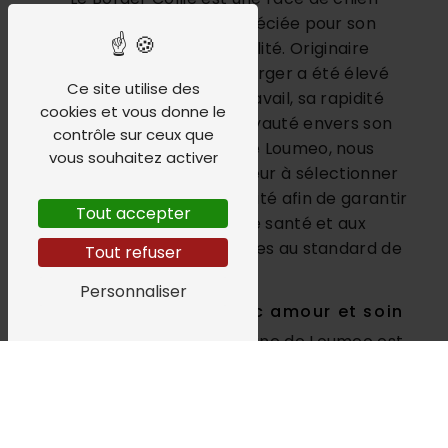
particulièrement appréciée pour son
intelligence et son agilité. Originaire
d'Écosse, ce chien de berger a été élevé
Ce site utilise des
pour son aptitude au travail, sa rapidité
cookies et vous donne le
d'apprentissage et sa loyauté envers son
contrôle sur ceux que
maître. Au Domaine de Loumeo, nous
vous souhaitez activer
mettons un point d'honneur à sélectionner
des reproducteurs de qualité afin de garantir
Tout accepter
des chiots en parfaite santé et aux
caractéristiques conformes au standard de
Tout refuser
la race.
Personnaliser
Des chiots élevés avec amour et soin
Chaque chiot né au Domaine de Loumeo est
élevé avec amour et attention. Nos
installations sont conçues pour offrir un
cadre de vie optimal aux chiots, favorisant
leur socialisation et leur épanouissement.