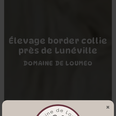
Élevage border collie
près de Lunéville
DOMAINE DE LOUMEO
×