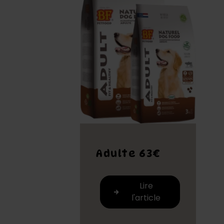
Adulte 63€
Lire
l'article