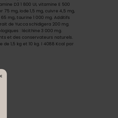
tamine D3 1 800 UI, vitamine E 500
er 75 mg, iode 1,5 mg, cuivre 4,5 mg,
5 mg, taurine 1 000 mg. Additifs
trait de Yucca schidigera 200 mg.
logiques : lécithine 3 000 mg.
nts et des conservateurs naturels.
de 1,5 kg et 10 kg. l 4088 Kcal par
×