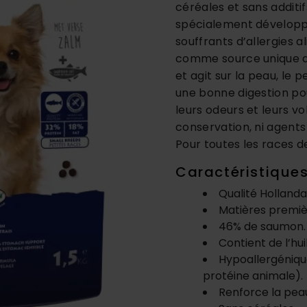
céréales et sans additifs
spécialement développé 
souffrants d’allergies 
comme source unique d
et agit sur la peau, le p
une bonne digestion pou
leurs odeurs et leurs v
conservation, ni agents 
Pour toutes les races de
Caractéristique
Qualité Holland
Matières premiè
46% de saumon
Contient de l’h
Hypoallergéniqu
protéine animale)
Renforce la peau