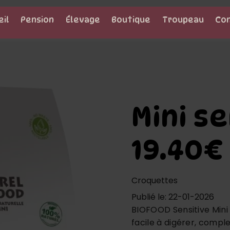
eil
Pension
Élevage
Boutique
Troupeau
Co
Mini s
19.40€
Croquettes
Publié le: 22-01-2026
BIOFOOD Sensitive Mini 
facile à digérer, compl