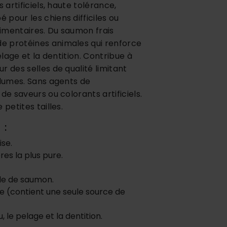
 artificiels, haute tolérance,
pour les chiens difficiles ou
alimentaires. Du saumon frais
e protéines animales qui renforce
elage et la dentition. Contribue à
r des selles de qualité limitant
olumes. Sans agents de
de saveurs ou colorants artificiels.
 petites tailles.
s :
aise.
res la plus pure.
.
uile de saumon.
e (contient une seule source de
.
, le pelage et la dentition.