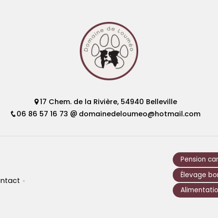
17 Chem. de la Rivière, 54940 Belleville
06 86 57 16 73
domainedeloumeo@hotmail.com
Pension ca
Élevage bor
ntact
Alimentatio