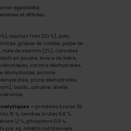
n et digestibilité.
nsibles et difficiles.
), saumon frais (20 %), pois,
atée, graisse de volaille, pulpe de
 huile de saumon (2%), caroubes
 œufs en poudre, levure de bière,
prébiotiques, carotte déshydratée,
ate déshydratée, pomme
éshydratée, prune déshydratée,
), basilic, spiruline, airelle,
ondroïtine.
analytiques –
protéines brutes 32
tes 18 %, cendres brutes 6,8 %,
alcium 1,1 %, phosphore 0,9 %,
s par kg. Additifs nutritionnels :