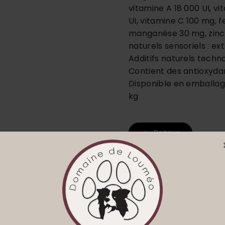
vitamine A 18 000 UI, vi
UI, vitamine C 100 mg, f
manganèse 30 mg, zinc 6
naturels sensoriels : ex
Additifs naturels techno
Contient des antioxyda
Disponible en emballage 
kg
Retour