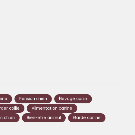
nine
Pension chien
Élevage canin
der collie
Alimentation canine
n chien
Bien-être animal
Garde canine