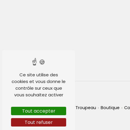
Ce site utilise des
cookies et vous donne le
contrôle sur ceux que
Plan du site
vous souhaitez activer
Accueil
Pension
Élevage
Troupeau
Boutique
Co
Tout accepter
CGV
Tout refuser