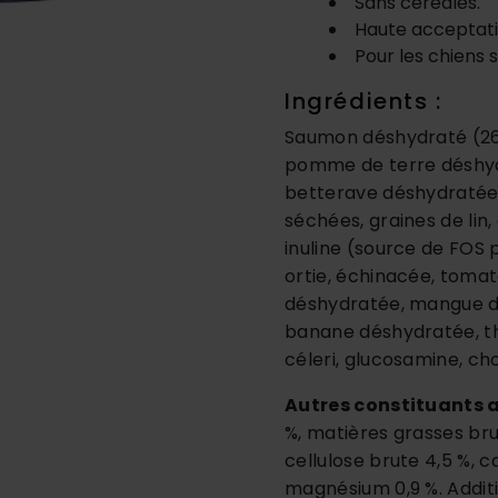
Sans céréales.
Haute acceptatio
Pour les chiens se
Ingrédients :
Saumon déshydraté (26%
pomme de terre déshydr
betterave déshydratée,
séchées, graines de lin,
inuline (source de FOS 
ortie, échinacée, tom
déshydratée, mangue d
banane déshydratée, thym
céleri, glucosamine, ch
Autres constituants 
%, matières grasses bru
cellulose brute 4,5 %, c
magnésium 0,9 %. Additif