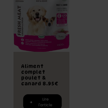
Aliment
complet
poulet &
canard 8.95€
Lire
l'article