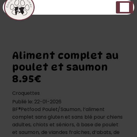
Panneau de gestion des cookies
Aliment complet au
poulet et saumon
8.95€
Croquettes
Publié le: 22-01-2026
BF®Petfood Poulet/Saumon, l’aliment
complet sans gluten et sans blé pour chiens
adultes, chiots et séniors, à base de poulet
et saumon, de viandes fraîches, d’abats, de