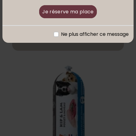
Je réserve ma place
Croquettes BIOFOOD weight
control 69.90€
Ne plus afficher ce message
Lire l'article