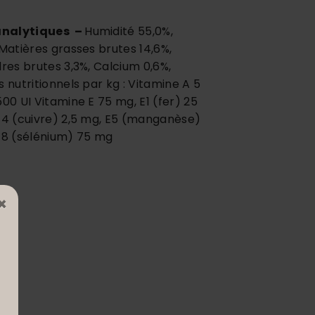
analytiques –
Humidité 55,0%,
 Matières grasses brutes 14,6%,
dres brutes 3,3%, Calcium 0,6%,
 nutritionnels par kg : Vitamine A 5
500 UI Vitamine E 75 mg, E1 (fer) 25
 E4 (cuivre) 2,5 mg, E5 (manganèse)
 E8 (sélénium) 75 mg
×