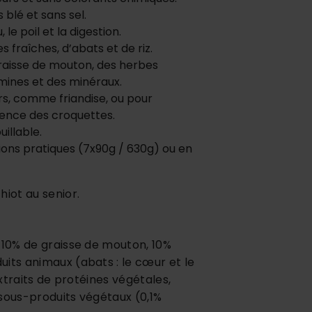
s blé et sans sel.
 le poil et la digestion.
s fraîches, d’abats et de riz.
graisse de mouton, des herbes
amines et des minéraux.
urs, comme friandise, ou pour
ence des croquettes.
uillable.
ions pratiques (7x90g / 630g) ou en
hiot au senior.
 10% de graisse de mouton, 10%
its animaux (abats : le cœur et le
extraits de protéines végétales,
sous-produits végétaux (0,1%