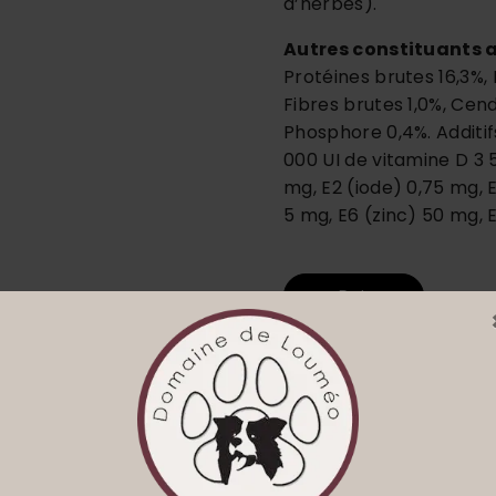
d’herbes).
Autres constituants 
Protéines brutes 16,3%,
Fibres brutes 1,0%, Cen
Phosphore 0,4%. Additifs
000 UI de vitamine D 3 
mg, E2 (iode) 0,75 mg,
5 mg, E6 (zinc) 50 mg,
Retour