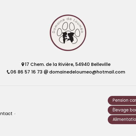
17 Chem. de la Rivière, 54940 Belleville
06 86 57 16 73
domainedeloumeo@hotmail.com
Pension ca
Élevage bor
ntact
Alimentatio