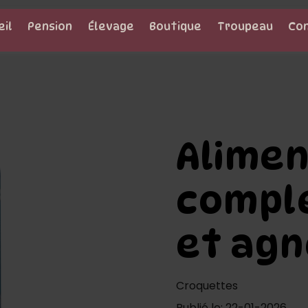
eil
Pension
Élevage
Boutique
Troupeau
Co
Alime
compl
et agn
Croquettes
Publié le: 22-01-2026