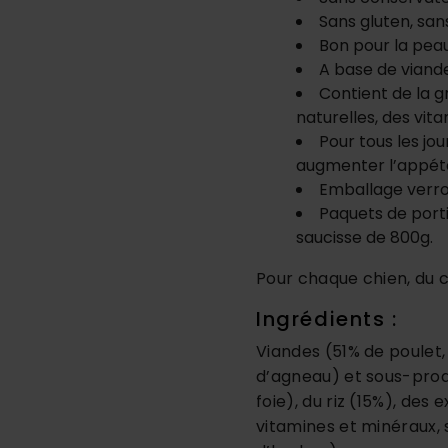
Sans gluten, san
Bon pour la peau,
A base de viande
Contient de la 
naturelles, des vit
Pour tous les jo
augmenter l’appét
Emballage verro
Paquets de port
saucisse de 800g.
Pour chaque chien, du c
Ingrédients :
Viandes (51% de poulet,
d’agneau) et sous-produ
foie), du riz (15%), des 
vitamines et minéraux, 