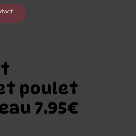
ntact
nt
et poulet
eau 7.95€