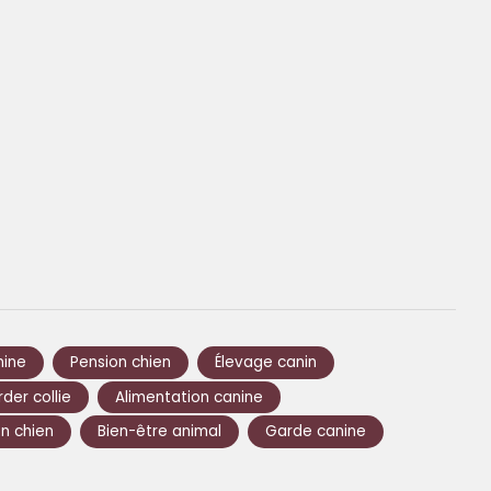
nine
Pension chien
Élevage canin
der collie
Alimentation canine
n chien
Bien-être animal
Garde canine