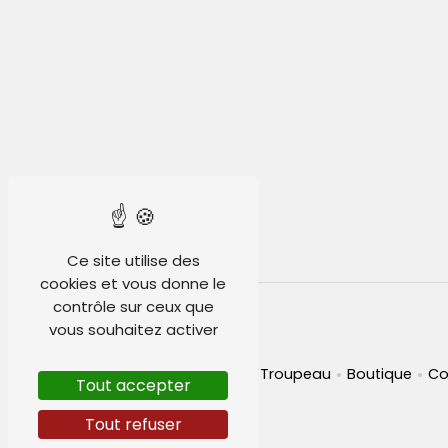
Ce site utilise des
cookies et vous donne le
contrôle sur ceux que
Plan du site
vous souhaitez activer
Accueil
Pension
Élevage
Troupeau
Boutique
Co
Tout accepter
CGV
Tout refuser