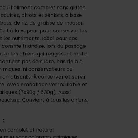
au, l’aliment complet sans gluten
adultes, chiots et séniors, à base
abats, de riz, de graisse de mouton
 Cuit à la vapeur pour conserver les
t les nutriments. Idéal pour des
, comme friandise, lors du passage
pour les chiens qui réagissent mal à
contient pas de sucre, pas de blé,
chimiques, ni conservateurs ou
romatisants. À conserver et servir
. Avec emballage verrouillable et
tiques (7x90g / 630g). Aussi
aucisse. Convient à tous les chiens,
es :
ien complet et naturel.
urs et sans colorants chimiques.