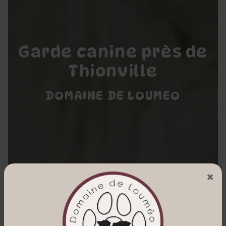
Garde canine près de
Thionville
DOMAINE DE LOUMEO
×